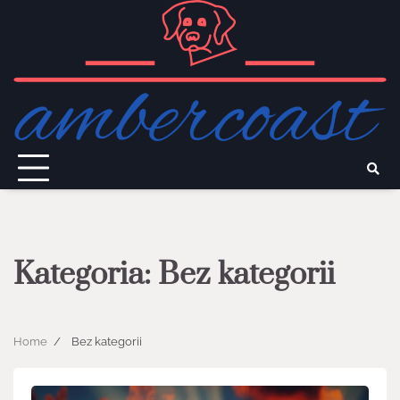
Skip
to
content
Kategoria:
Bez kategorii
Home
Bez kategorii