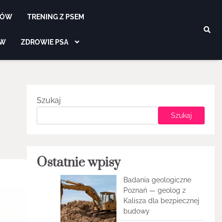
SÓW
TRENING Z PSEM
ÓW
ZDROWIE PSA
Szukaj
Szukaj
Ostatnie wpisy
Badania geologiczne
Poznań — geolog z
Kalisza dla bezpiecznej
budowy