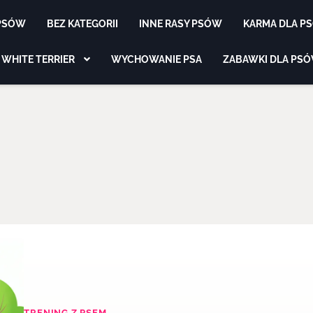
 PSÓW
BEZ KATEGORII
INNE RASY PSÓW
KARMA DLA P
 WHITE TERRIER
WYCHOWANIE PSA
ZABAWKI DLA PS
TRENING Z PSEM