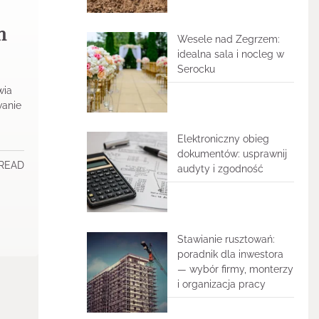
m
Wesele nad Zegrzem:
idealna sala i nocleg w
Serocku
wia
wanie
Elektroniczny obieg
dokumentów: usprawnij
 READ
audyty i zgodność
Stawianie rusztowań:
poradnik dla inwestora
— wybór firmy, monterzy
i organizacja pracy