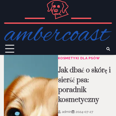
Skip
to
content
KOSMETYKI DLA PSÓW
Jak dbać o skórę i
sierść psa:
poradnik
kosmetyczny
admin
2024-07-27