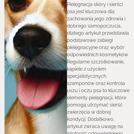
Pielęgnacja skóry i sierści
psa jest kluczowa dla
zachowania jego zdrowia i
dobrego samopoczucia,
dlatego artykuł przedstawia
podstawowe zabiegi
pielęgnacyjne oraz wybór
odpowiednich kosmetyków.
Regularne szczotkowanie,
kąpiele z użyciem
specjalistycznych
szamponów oraz kontrola
uszu i oczu psa to kluczowe
elementy pielęgnacji, które
pomogą utrzymać sierść
zwierzęcia w dobrej
kondycji. Dodatkowo,
artykuł zwraca uwagę na
istotność odpowiedniego