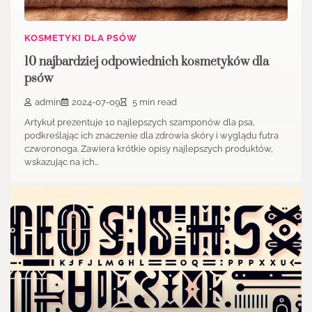
KOSMETYKI DLA PSÓW
10 najbardziej odpowiednich kosmetyków dla
psów
admin
2024-07-09
5 min read
Artykuł prezentuje 10 najlepszych szamponów dla psa,
podkreślając ich znaczenie dla zdrowia skóry i wyglądu futra
czworonoga. Zawiera krótkie opisy najlepszych produktów,
wskazując na ich…