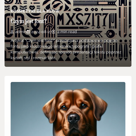
KOSMETYKI DLA PSÓW
Czym jest font?
admin
2024-08-27
2 min read
Artykuł "Czym jest font?" przedstawia podstawowe pojęcie
fontu jako kluczowego składnika typografii i grafiki
komputerowej, definiując sposób prezentacji tekstu poprzez
kształt, styl i rozmiar liter…