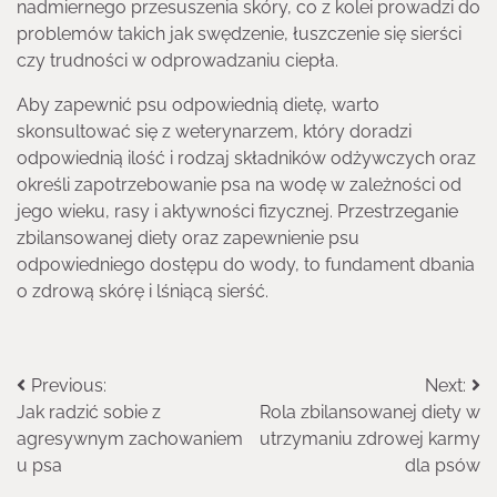
nadmiernego przesuszenia skóry, co z kolei prowadzi do
problemów takich jak swędzenie, łuszczenie się sierści
czy trudności w odprowadzaniu ciepła.
Aby zapewnić psu odpowiednią dietę, warto
skonsultować się z weterynarzem, który doradzi
odpowiednią ilość i rodzaj składników odżywczych oraz
określi zapotrzebowanie psa na wodę w zależności od
jego wieku, rasy i aktywności fizycznej. Przestrzeganie
zbilansowanej diety oraz zapewnienie psu
odpowiedniego dostępu do wody, to fundament dbania
o zdrową skórę i lśniącą sierść.
Nawigacja
Previous:
Next:
Jak radzić sobie z
Rola zbilansowanej diety w
wpisu
agresywnym zachowaniem
utrzymaniu zdrowej karmy
u psa
dla psów