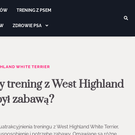
SÓW
TRENING Z PSEM
ÓW
ZDROWIE PSA
GHLAND WHITE TERRIER
by trening z West Highland
 był zabawą?
trakcyjnienia treningu z West Highland White Terrier,
usposobienie i potrzebę zabawy. Omawiane są różne