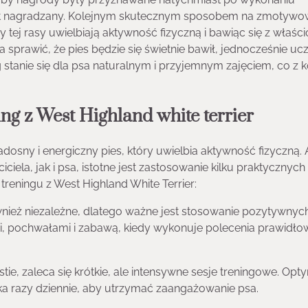
 jest nagradzany. Kolejnym skutecznym sposobem na zmotywo
y tej rasy uwielbiają aktywność fizyczną i bawiąc się z właści
prawić, że pies będzie się świetnie bawił, jednocześnie ucz
stanie się dla psa naturalnym i przyjemnym zajęciem, co z k
g z West Highland white terrier
adosny i energiczny pies, który uwielbia aktywność fizyczną.
ciela, jak i psa, istotne jest zastosowanie kilku praktycznych
eningu z West Highland White Terrier:
ównież niezależne, dlatego ważne jest stosowanie pozytywnyc
, pochwałami i zabawą, kiedy wykonuje polecenia prawidło
ie, zaleca się krótkie, ale intensywne sesje treningowe. Opt
lka razy dziennie, aby utrzymać zaangażowanie psa.