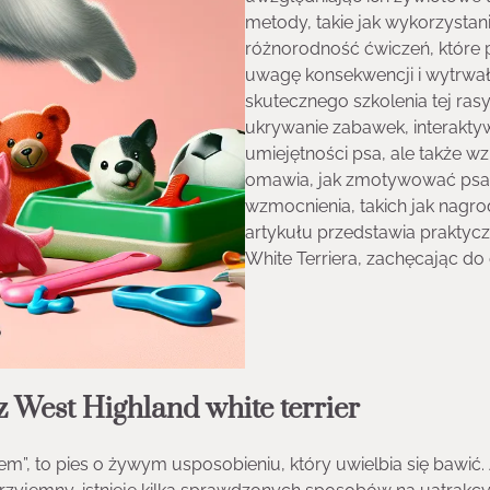
metody, takie jak wykorzystan
różnorodność ćwiczeń, które 
uwagę konsekwencji i wytrwał
skutecznego szkolenia tej ras
ukrywanie zabawek, interaktywn
umiejętności psa, ale także 
omawia, jak zmotywować psa 
wzmocnienia, takich jak nagr
artykułu przedstawia praktycz
White Terriera, zachęcając do
z West Highland white terrier
em”, to pies o żywym usposobieniu, który uwielbia się bawić.