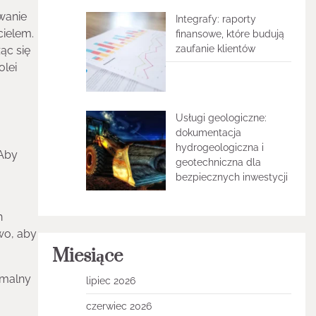
wanie
Integrafy: raporty
cielem.
finansowe, które budują
zaufanie klientów
ąc się
olei
Usługi geologiczne:
dokumentacja
hydrogeologiczna i
 Aby
geotechniczna dla
bezpiecznych inwestycji
h
wo, aby
Miesiące
ymalny
lipiec 2026
czerwiec 2026