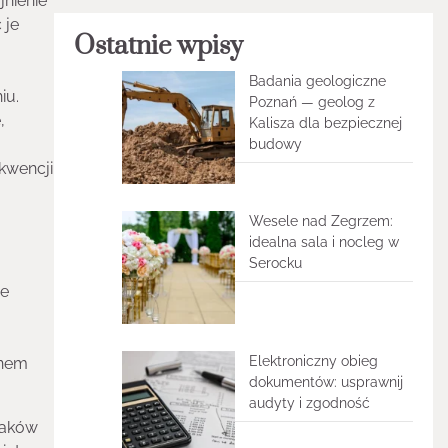
jnienie
 je
Ostatnie wpisy
Badania geologiczne
iu.
Poznań — geolog z
,
Kalisza dla bezpiecznej
budowy
ekwencji
Wesele nad Zegrzem:
idealna sala i nocleg w
Serocku
ie
Elektroniczny obieg
unem
dokumentów: usprawnij
audyty i zgodność
maków