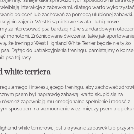
 przyjemny, istnieje kilka sprawdzonych sposobów na uatrakcy
uwielbiają interakcje z zabawkami, dlatego warto wykorzystać
ywanie poleceń lub zachowań za pomocą ulubionej zabawki.
cyjnić zajęcia. Westiki są ciekawe świata i lubią nowe
emy zainteresować psa bardziej niż w standardowym otoczen
ć monotonii. Zróżnicowane ćwiczenia, takie jak aportowanie
, że trening z West Highland White Terrier będzie nie tylko
k i psa. Dążąc do uatrakcyjnienia treningu, pamiętajmy o kons
a psa tej rasy.
 white terriera
e regularnego i interesującego treningu, aby zachować zdrow
rgicznym psem był naprawdę zabawą, warto skupić się na
ale również zapewniają mu emocjonalne spełnienie i radość z
etnym sposobem na wzmocnienie więzi między psem a opiek
ghland white terrierowi, jest ukrywanie zabawek lub przys