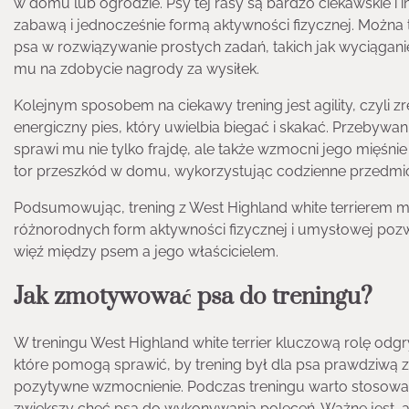
w domu lub ogrodzie. Psy tej rasy są bardzo ciekawskie i i
zabawą i jednocześnie formą aktywności fizycznej. Można 
psa w rozwiązywanie prostych zadań, takich jak wyciągan
mu na zdobycie nagrody za wysiłek.
Kolejnym sposobem na ciekawy trening jest agility, czyli z
energiczny pies, który uwielbia biegać i skakać. Przeby
sprawi mu nie tylko frajdę, ale także wzmocni jego mięśn
tor przeszkód w domu, wykorzystując codzienne przedmiot
Podsumowując, trening z West Highland white terrierem m
różnorodnych form aktywności fizycznej i umysłowej poz
więź między psem a jego właścicielem.
Jak zmotywować psa do treningu?
W treningu West Highland white terrier kluczową rolę odg
które pomogą sprawić, by trening był dla psa prawdziwą
pozytywne wzmocnienie. Podczas treningu warto stosowa
zwiększy chęć psa do wykonywania poleceń. Ważne jest,