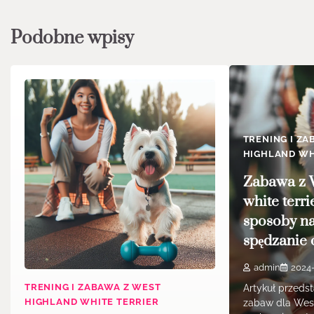
Podobne wpisy
TRENING I ZA
HIGHLAND WH
Zabawa z 
white terr
sposoby n
spędzanie 
admin
2024
TRENING I ZABAWA Z WEST
Artykuł przeds
HIGHLAND WHITE TERRIER
zabaw dla West 