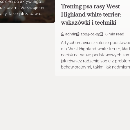
ścicieli do aktywnego
Trening psa rasy West
u z psami. Wskazuje on
Highland white terrier:
sły, takie jak zabawa…
wskazówki i techniki
admin
2024-01-29
6 min read
Artykuł omawia szkolenie podstaw
dla West Highland white terrier, kła
nacisk na naukę podstawowych ko
jak również radzenie sobie z probl
behawioralnymi, takimi jak nadmier