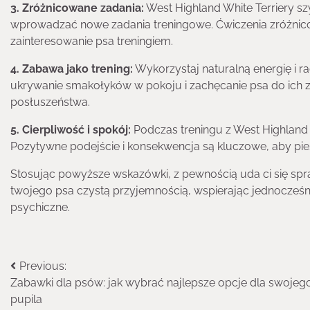
3. Zróżnicowane zadania:
West Highland White Terriery sz
wprowadzać nowe zadania treningowe. Ćwiczenia zróżni
zainteresowanie psa treningiem.
4. Zabawa jako trening:
Wykorzystaj naturalną energię i r
ukrywanie smakołyków w pokoju i zachęcanie psa do ich z
posłuszeństwa.
5. Cierpliwość i spokój:
Podczas treningu z West Highland W
Pozytywne podejście i konsekwencja są kluczowe, aby pie
Stosując powyższe wskazówki, z pewnością uda ci się sprawi
twojego psa czystą przyjemnością, wspierając jednocześni
psychiczne.
Nawigacja
Previous:
Zabawki dla psów: jak wybrać najlepsze opcje dla swojeg
wpisu
pupila