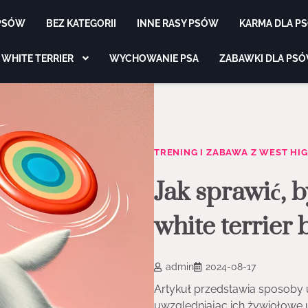
 PSÓW
BEZ KATEGORII
INNE RASY PSÓW
KARMA DLA P
 WHITE TERRIER
WYCHOWANIE PSA
ZABAWKI DLA PS
TRENING I ZABAWA Z WEST HI
Jak sprawić, 
white terrier
admin
2024-08-17
Artykuł przedstawia sposoby ua
uwzględniając ich żywiołowe 