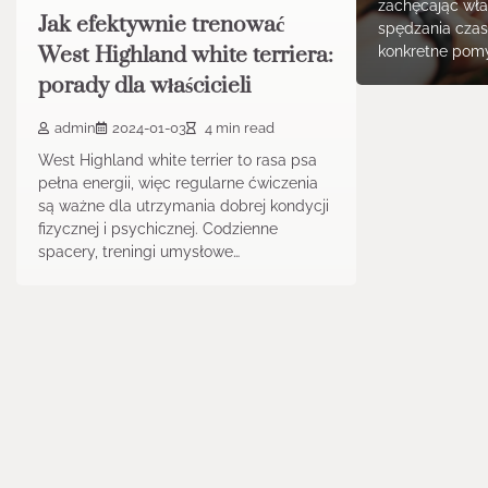
zachęcając wła
Jak efektywnie trenować
spędzania czas
West Highland white terriera:
konkretne pomy
porady dla właścicieli
admin
2024-01-03
4 min read
West Highland white terrier to rasa psa
pełna energii, więc regularne ćwiczenia
są ważne dla utrzymania dobrej kondycji
fizycznej i psychicznej. Codzienne
spacery, treningi umysłowe…