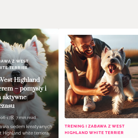
BAWA Z WEST
ITE TERRIER
West Highland
ierem – pomysły i
a aktywne
czasu
-06-17
7 min read
TRENING I ZABAWA Z WEST
tawia siedem kreatywnych
HIGHLAND WHITE TERRIER
Highland white terriera,