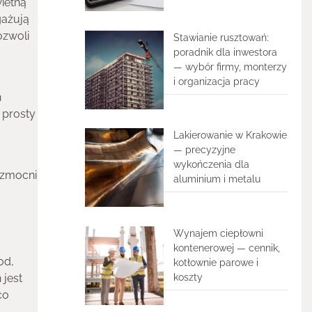
wietną
gażują
ozwoli
Stawianie rusztowań:
poradnik dla inwestora
— wybór firmy, monterzy
i organizacja pracy
ń
 prosty
Lakierowanie w Krakowie
— precyzyjne
wykończenia dla
wzmocni
aluminium i metalu
Wynajem ciepłowni
kontenerowej — cennik,
od,
kotłownie parowe i
koszty
 jest
co