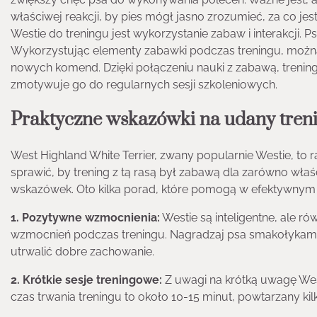
właściwej reakcji, by pies mógł jasno zrozumieć, za co
Westie do treningu jest wykorzystanie zabaw i interakcji. Ps
Wykorzystując elementy zabawki podczas treningu, można s
nowych komend. Dzięki połączeniu nauki z zabawą, trening 
zmotywuje go do regularnych sesji szkoleniowych.
Praktyczne wskazówki na udany trenin
West Highland White Terrier, zwany popularnie Westie, to r
sprawić, by trening z tą rasą był zabawą dla zarówno właści
wskazówek. Oto kilka porad, które pomogą w efektywnym tr
1. Pozytywne wzmocnienia:
Westie są inteligentne, ale r
wzmocnień podczas treningu. Nagradzaj psa smakołykami
utrwalić dobre zachowanie.
2. Krótkie sesje treningowe:
Z uwagi na krótką uwagę West
czas trwania treningu to około 10-15 minut, powtarzany ki