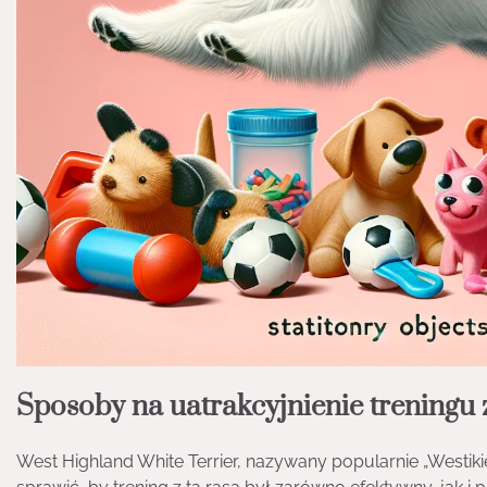
Sposoby na uatrakcyjnienie treningu 
West Highland White Terrier, nazywany popularnie „Westiki