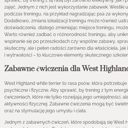
sprawić, by trening z tą rasą był zarówno efektywny, jak i
zajęć. Jednym z nich jest wykorzystanie zabawek. Westiki 
podczas treningu, na przykład nagradzając psa za wykon
Dodatkowo, zmiana lokalizacji treningu może również uatrak
doświadczenia, dlatego zmieniając miejsce treningu, moż
Warto również zadbać o różnorodność treningu, aby unikną
wspinanie się po przeszkodach czy wspólne zabawy, sprawią
skuteczny, ale i pełen radości zarówno dla właściciela, ja
i wytrwałości – to kluczowe elementy skutecznego szkoleni
Zabawne ćwiczenia dla West Highland
West Highland white terrier to rasa psów, która potrzebuj
psychiczne i fizyczne. Aby sprawić, by trening z tym ene
ćwiczeniach, które nie tylko rozwijają jego umiejętności, 
aktywności fizycznej. Zabawne ćwiczenia mogą być świ
oraz na stymulację jego umysłu i ciała.
Jednym z zabawnych ćwiczeń, które spodobają się West Hi