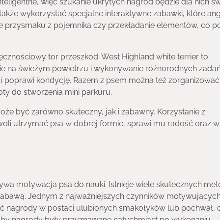
nteligentne, więc szukanie ukrytych nagród będzie dla nich ś
także wykorzystać specjalne interaktywne zabawki, które an
ie przysmaku z pojemnika czy przekładanie elementów, co p
ręcznościowy tor przeszkód. West Highland white terrier to
wanie na świeżym powietrzu i wykonywanie różnorodnych zada
ie i poprawi kondycję. Razem z psem można też zorganizować
y do stworzenia mini parkuru.
oże być zarówno skuteczny, jak i zabawny. Korzystanie z
woli utrzymać psa w dobrej formie, sprawi mu radość oraz 
rywa motywacja psa do nauki. Istnieje wiele skutecznych met
 zabawą. Jednym z najważniejszych czynników motywujących
ć nagrody w postaci ulubionych smakołyków lub pochwał, 
 aby nagrody były przyznawane natychmiast po wykonaniu