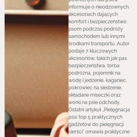
informuje o nieodzownych
akcesoriach dających
komfort i bezpieczeństwo
psom podczas podróży
samochodem lub innymi
środkami transportu. Autor
podaje 7 kluczowych
akcesoriów, takich jak pas
bezpieczeństwa, torba
podróżna, pojemnik na
wodę i jedzenie, kaganiec,
pokrowiec na siedzenie,
składane miseczki oraz
worki na psie odchody.
Ostatni artykuł „Pielęgnacja
psa: top 5 praktycznych
gadżetów do pielęgnacji
sierści” omawia praktyczne