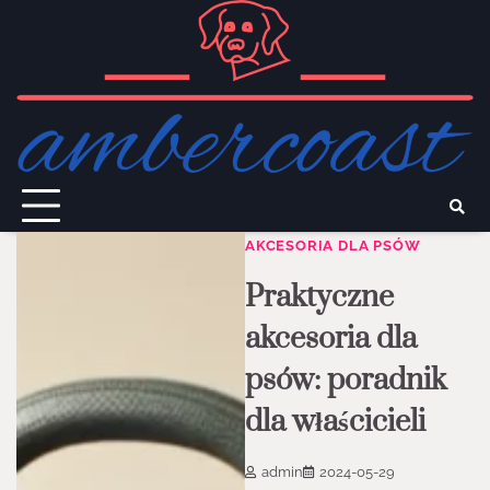
Skip
to
content
AKCESORIA DLA PSÓW
Praktyczne
akcesoria dla
psów: poradnik
dla właścicieli
admin
2024-05-29