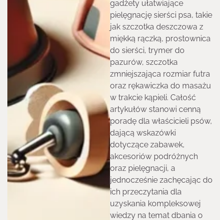
gadżety ułatwiające
pielęgnację sierści psa, takie
jak szczotka deszczowa z
miękką rączką, prostownica
do sierści, trymer do
pazurów, szczotka
zmniejszająca rozmiar futra
oraz rękawiczka do masażu
w trakcie kąpieli. Całość
artykułów stanowi cenną
poradę dla właścicieli psów,
dającą wskazówki
dotyczące zabawek,
akcesoriów podróżnych
oraz pielęgnacji, a
jednocześnie zachęcając do
ich przeczytania dla
uzyskania kompleksowej
wiedzy na temat dbania o