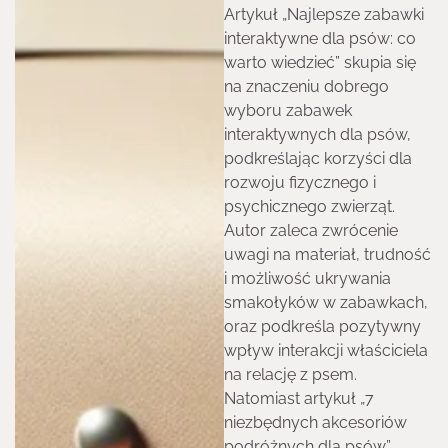
Artykuł „Najlepsze zabawki
interaktywne dla psów: co
warto wiedzieć” skupia się
na znaczeniu dobrego
wyboru zabawek
interaktywnych dla psów,
podkreślając korzyści dla
rozwoju fizycznego i
psychicznego zwierząt.
Autor zaleca zwrócenie
uwagi na materiał, trudność
i możliwość ukrywania
smakołyków w zabawkach,
oraz podkreśla pozytywny
wpływ interakcji właściciela
na relację z psem.
Natomiast artykuł „7
niezbędnych akcesoriów
podróżnych dla psów”