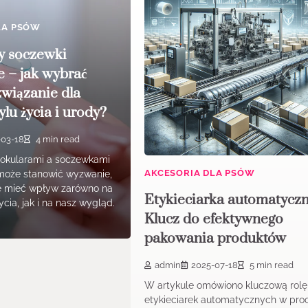
LA PSÓW
y soczewki
 – jak wybrać
związanie dla
lu życia i urody?
-03-18
4 min read
okularami a soczewkami
AKCESORIA DLA PSÓW
może stanowić wyzwanie,
e mieć wpływ zarówno na
Etykieciarka automatyczn
ycia, jak i na nasz wygląd.
Klucz do efektywnego
pakowania produktów
admin
2025-07-18
5 min read
W artykule omówiono kluczową rolę
etykieciarek automatycznych w pro