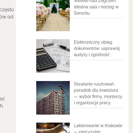
Wesele nad Zegrzem:
idealna sala i nocleg w
 często
Serocku
tów od
Elektroniczny obieg
dokumentów: usprawnij
audyty i zgodność
Stawianie rusztowań:
poradnik dla inwestora
— wybór firmy, monterzy
wać
i organizacja pracy
h.
Lakierowanie w Krakowie
— precyzyjne