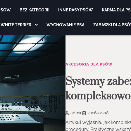
 PSÓW
BEZ KATEGORII
INNE RASY PSÓW
KARMA DLA P
 WHITE TERRIER
WYCHOWANIE PSA
ZABAWKI DLA PS
AKCESORIA DLA PSÓW
Systemy zabez
kompleksowo 
admin
2026-01-18
Artykuł wyjaśnia, jak komplek
procedury. Praktyczne wskaz