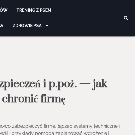
SÓW
TRENING Z PSEM
ÓW
ZDROWIE PSA
pieczeń i p.poż. — jak
chronić firmę
sowo zabezpieczyć firmę, łącząc systemy techniczne i
ówki i przykłady pomogą zaplanować wdrożenie i