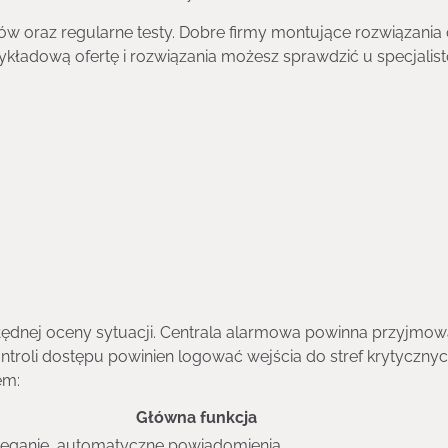
ów oraz regularne testy. Dobre firmy montujące rozwiązania
ykładową ofertę i rozwiązania możesz sprawdzić u specjalis
 błędnej oceny sytuacji. Centrala alarmowa powinna przyjmo
ntroli dostępu powinien logować wejścia do stref krytycznyc
em:
Główna funkcja
zeganie, automatyczne powiadomienia