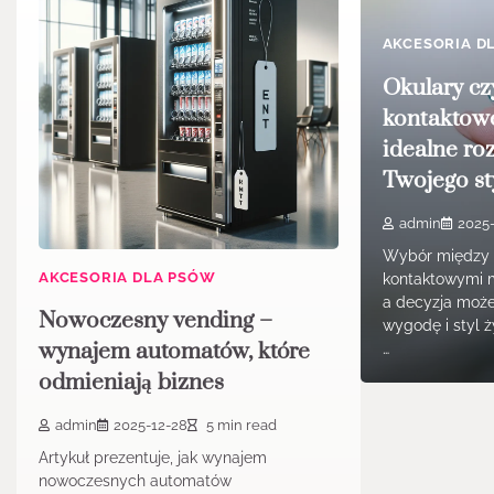
AKCESORIA D
Okulary cz
kontaktowe
idealne ro
Twojego sty
admin
2025
Wybór między 
AKCESORIA DLA PSÓW
kontaktowymi 
a decyzja moż
Nowoczesny vending –
wygodę i styl ż
wynajem automatów, które
…
odmieniają biznes
admin
2025-12-28
5 min read
Artykuł prezentuje, jak wynajem
nowoczesnych automatów