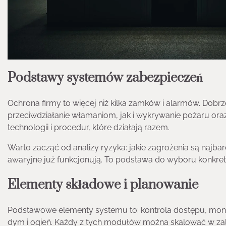
Podstawy systemów zabezpieczeń
Ochrona firmy to więcej niż kilka zamków i alarmów. Do
przeciwdziałanie włamaniom, jak i wykrywanie pożaru oraz
technologii i procedur, które działają razem.
Warto zacząć od analizy ryzyka: jakie zagrożenia są najba
awaryjne już funkcjonują. To podstawa do wyboru konkret
Elementy składowe i planowanie
Podstawowe elementy systemu to: kontrola dostępu, moni
dym i ogień. Każdy z tych modułów można skalować w zale