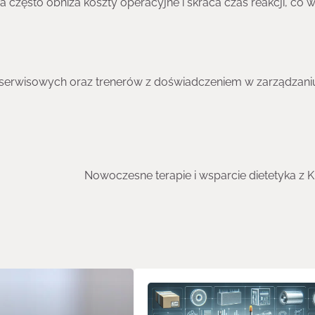
cja często obniża koszty operacyjne i skraca czas reakcji, co 
h i serwisowych oraz trenerów z doświadczeniem w zarządzani
Nowoczesne terapie i wsparcie dietetyka z 