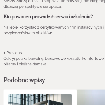
Koszty zależą od skali i stopnia automatyzacji, ale integra
dłuższej perspektywie się opłaca.
Kto powinien prowadzić serwis i szkolenia?
Najlepiej korzystać z certyfikowanych firm instalacyjnyc
bezpieczeństwem obiektów.
Nawigacja
Previous:
Odkryj polską bawełnę: bezszwowe koszulki, komfortowe
wpisu
piżamy i bielizna damska
Podobne wpisy