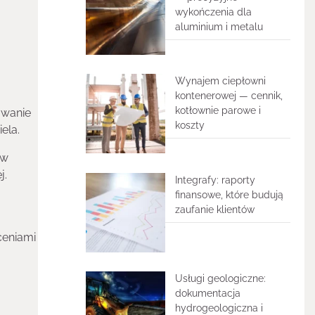
wykończenia dla
aluminium i metalu
Wynajem ciepłowni
kontenerowej — cennik,
kotłownie parowe i
owanie
koszty
ela.
 w
j.
Integrafy: raporty
finansowe, które budują
zaufanie klientów
ceniami
Usługi geologiczne:
dokumentacja
hydrogeologiczna i