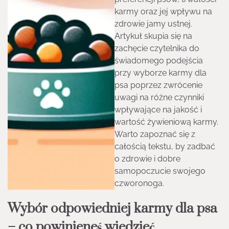
karmy oraz jej wpływu na
zdrowie jamy ustnej.
Artykuł skupia się na
zachęcie czytelnika do
świadomego podejścia
przy wyborze karmy dla
psa poprzez zwrócenie
uwagi na różne czynniki
wpływające na jakość i
wartość żywieniową karmy.
Warto zapoznać się z
całością tekstu, by zadbać
o zdrowie i dobre
samopoczucie swojego
czworonoga.
Wybór odpowiedniej karmy dla psa
– co powinieneś wiedzieć