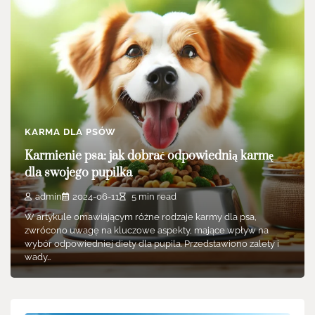
KARMA DLA PSÓW
Karmienie psa: jak dobrać odpowiednią karmę
dla swojego pupilka
admin
2024-06-11
5 min read
W artykule omawiającym różne rodzaje karmy dla psa,
zwrócono uwagę na kluczowe aspekty, mające wpływ na
wybór odpowiedniej diety dla pupila. Przedstawiono zalety i
wady…