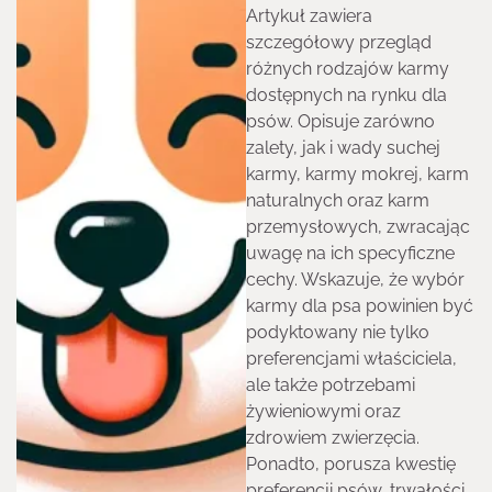
Artykuł zawiera
szczegółowy przegląd
różnych rodzajów karmy
dostępnych na rynku dla
psów. Opisuje zarówno
zalety, jak i wady suchej
karmy, karmy mokrej, karm
naturalnych oraz karm
przemysłowych, zwracając
uwagę na ich specyficzne
cechy. Wskazuje, że wybór
karmy dla psa powinien być
podyktowany nie tylko
preferencjami właściciela,
ale także potrzebami
żywieniowymi oraz
zdrowiem zwierzęcia.
Ponadto, porusza kwestię
preferencji psów, trwałości