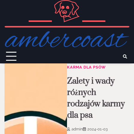
Skip
to
content
KARMA DLA PSÓW
Zalety i wady
różnych
rodzajów karmy
dla psa
admin
2024-01-03