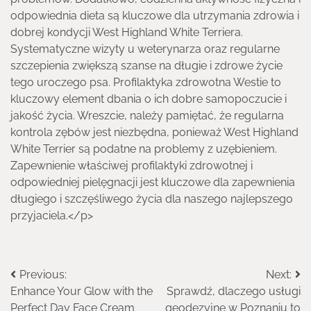
odpowiednia dieta są kluczowe dla utrzymania zdrowia i
dobrej kondycji West Highland White Terriera.
Systematyczne wizyty u weterynarza oraz regularne
szczepienia zwiększą szanse na długie i zdrowe życie
tego uroczego psa. Profilaktyka zdrowotna Westie to
kluczowy element dbania o ich dobre samopoczucie i
jakość życia. Wreszcie, należy pamiętać, że regularna
kontrola zębów jest niezbędna, ponieważ West Highland
White Terrier są podatne na problemy z uzębieniem.
Zapewnienie właściwej profilaktyki zdrowotnej i
odpowiedniej pielęgnacji jest kluczowe dla zapewnienia
długiego i szczęśliwego życia dla naszego najlepszego
przyjaciela.</p>
Nawigacja
Previous:
Next:
Enhance Your Glow with the
Sprawdź, dlaczego usługi
wpisu
Perfect Day Face Cream
geodezyjne w Poznaniu to