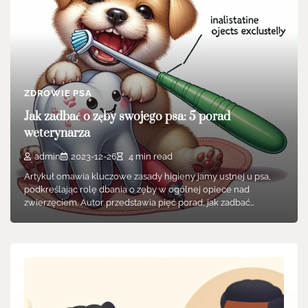
ZDROWIE PSA
Jak zadbać o zęby swojego psa: 5 porad
weterynarza
admin
2023-12-26
4 min read
Artykuł omawia kluczowe zasady higieny jamy ustnej u psa,
podkreślając rolę dbania o zęby w ogólnej opiece nad
zwierzęciem. Autor przedstawia pięć porad, jak zadbać…