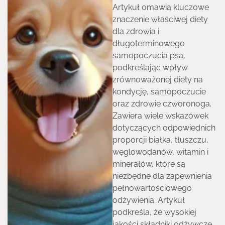
Artykuł omawia kluczowe
znaczenie właściwej diety
dla zdrowia i
długoterminowego
samopoczucia psa,
podkreślając wpływ
zrównoważonej diety na
kondycję, samopoczucie
oraz zdrowie czworonoga.
Zawiera wiele wskazówek
dotyczących odpowiednich
proporcji białka, tłuszczu,
węglowodanów, witamin i
minerałów, które są
niezbędne dla zapewnienia
pełnowartościowego
odżywienia. Artykuł
podkreśla, że wysokiej
jakości składniki odżywcze,