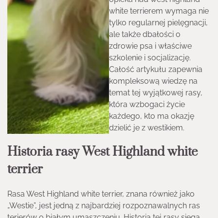
white terrierem wymaga nie
tylko regularnej pielęgnacji,
ale także dbałości o
zdrowie psa i właściwe
szkolenie i socjalizację.
Całość artykułu zapewnia
kompleksową wiedzę na
temat tej wyjątkowej rasy,
która wzbogaci życie
każdego, kto ma okazję
dzielić je z westikiem.
Historia rasy West Highland white
terrier
Rasa West Highland white terrier, znana również jako
„Westie”, jest jedną z najbardziej rozpoznawalnych ras
terierów o białym umaszczeniu. Historia tej rasy sięga