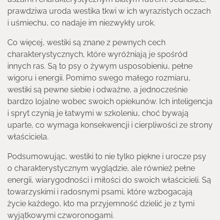
prawdziwa uroda westika tkwi w ich wyrazistych oczach
i uśmiechu, co nadaje im niezwykły urok.
Co więcej, westiki są znane z pewnych cech
charakterystycznych, które wyróżniają je spośród
innych ras. Są to psy o żywym usposobieniu, pełne
wigoru i energii. Pomimo swego małego rozmiaru,
westiki są pewne siebie i odważne, a jednocześnie
bardzo lojalne wobec swoich opiekunów. Ich inteligencja
i spryt czynią je łatwymi w szkoleniu, choć bywają
uparte, co wymaga konsekwencji i cierpliwości ze strony
właściciela.
Podsumowując, westiki to nie tylko piękne i urocze psy
o charakterystycznym wyglądzie, ale również pełne
energii, wiarygodności i miłości do swoich właścicieli. Są
towarzyskimi i radosnymi psami, które wzbogacają
życie każdego, kto ma przyjemność dzielić je z tymi
wyjątkowymi czworonogami.