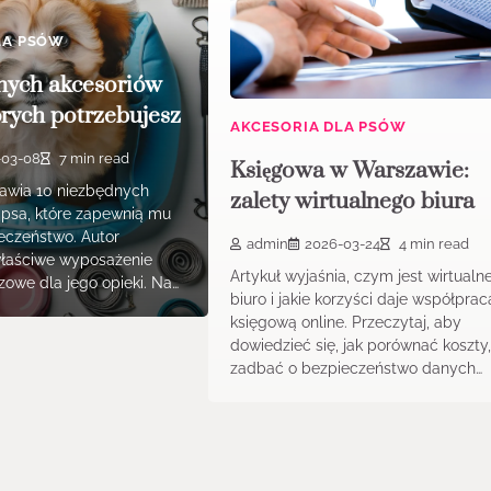
LA PSÓW
nych akcesoriów
órych potrzebujesz
AKCESORIA DLA PSÓW
-03-08
7 min read
Księgowa w Warszawie:
tawia 10 niezbędnych
zalety wirtualnego biura
 psa, które zapewnią mu
ieczeństwo. Autor
admin
2026-03-24
4 min read
właściwe wyposażenie
Artykuł wyjaśnia, czym jest wirtualn
czowe dla jego opieki. Na…
biuro i jakie korzyści daje współprac
księgową online. Przeczytaj, aby
dowiedzieć się, jak porównać koszty
zadbać o bezpieczeństwo danych…