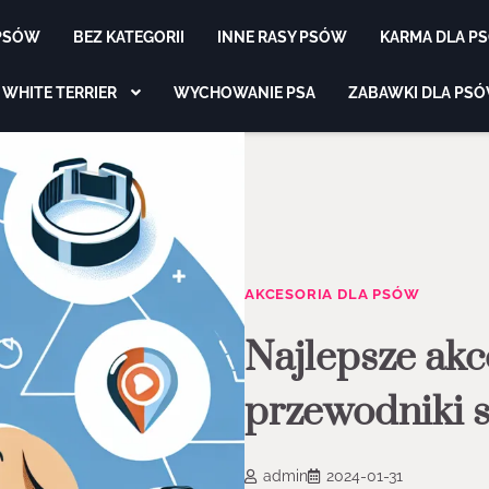
 PSÓW
BEZ KATEGORII
INNE RASY PSÓW
KARMA DLA P
 WHITE TERRIER
WYCHOWANIE PSA
ZABAWKI DLA PS
AKCESORIA DLA PSÓW
Najlepsze akc
przewodniki s
admin
2024-01-31