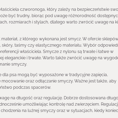
łaściciela czworonoga, który zależy na bezpieczeństwie sw
że być trudny, biorąc pod uwagę różnorodność dostępnych
ch, rozmiarach i stylach, dlatego warto zwrócić uwagę na ki
 materiał, z którego wykonana jest smycz. W ofercie sklepó
 skóry, taśmy czy elastycznego materiału. Wybór odpowied
eferencji właściciela. Smycze z nylonu są trwałe i łatwe w
j eleganckie i trwałe. Warto także zwrócić uwagę na wygod
manie smyczy.
ze dla psa mogą być wyposażone w tradycyjne zapięcia,
twe mocowanie oraz odłączanie smyczy. Ważne jest także, aby
zeństwo podczas spacerów.
wagę na długość oraz regulację. Dobrze dostosowana dług
dnocześnie umożliwiając kontrolę nad zwierzęciem. Regulac
 chodzenia na luźnej smyczy oraz w sytuacjach, kiedy konie