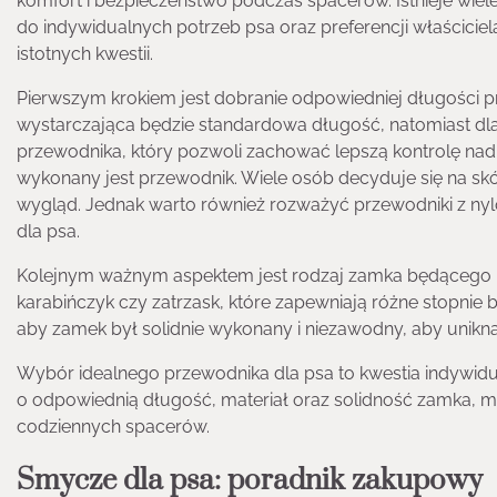
komfort i bezpieczeństwo podczas spacerów. Istnieje wi
do indywidualnych potrzeb psa oraz preferencji właścicie
istotnych kwestii.
Pierwszym krokiem jest dobranie odpowiedniej długości p
wystarczająca będzie standardowa długość, natomiast dla 
przewodnika, który pozwoli zachować lepszą kontrolę nad 
wykonany jest przewodnik. Wiele osób decyduje się na sk
wygląd. Jednak warto również rozważyć przewodniki z nylo
dla psa.
Kolejnym ważnym aspektem jest rodzaj zamka będącego ko
karabińczyk czy zatrzask, które zapewniają różne stopnie
aby zamek był solidnie wykonany i niezawodny, aby unik
Wybór idealnego przewodnika dla psa to kwestia indywidua
o odpowiednią długość, materiał oraz solidność zamka, 
codziennych spacerów.
Smycze dla psa: poradnik zakupowy