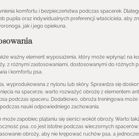
wnienia komfortu i bezpieczeństwa podczas spacerek. Dlate
b pupila oraz indywidualnych preferencji właściciela, aby z
oronoga, jak i jego opiekuna.
tosowania
e także ważny element wyposażenia, który może wpłynąć na ko
oży, z różnymi zastosowaniami, dostosowanymi do różnych p
ia i komfortu psa.
a, wyprodukowana z nylonu lub skóry. Sprawdza się doskon
ągnięcia na spacerze, warto rozważyć obrożę z elementem an
 psa podczas spaceru. Dodatkowo, obroża treningowa może
i podczas nauki odpowiedniego zachowania.
 może zapobiec plątaniu się sierści wokół obroży. Warto tak
czność psa, co jest istotne podczas wieczornych spacerów.
asowanie obroży, aby nie krępować ruchów psa, a jednocze