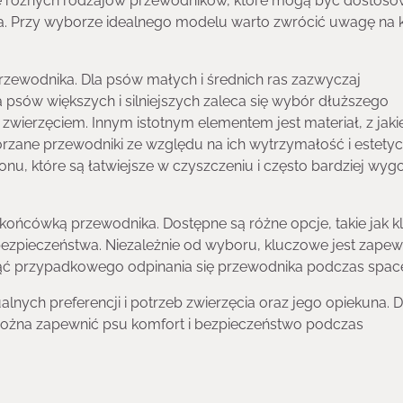
ele różnych rodzajów przewodników, które mogą być dostos
la. Przy wyborze idealnego modelu warto zwrócić uwagę na k
rzewodnika. Dla psów małych i średnich ras zazwyczaj
psów większych i silniejszych zaleca się wybór dłuższego
zwierzęciem. Innym istotnym elementem jest materiał, z jak
órzane przewodniki ze względu na ich wytrzymałość i estety
nu, które są łatwiejsze w czyszczeniu i często bardziej wy
ńcówką przewodnika. Dostępne są różne opcje, takie jak k
 bezpieczeństwa. Niezależnie od wyboru, kluczowe jest zapew
nąć przypadkowego odpinania się przewodnika podczas spac
lnych preferencji i potrzeb zwierzęcia oraz jego opiekuna. 
można zapewnić psu komfort i bezpieczeństwo podczas