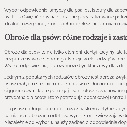
Wybór odpowiedniej smyczy dla psa jest istotny dla zape
warto poświęcić czas na dokładne przeanalizowanie potrze
idealne rozwiązanie, które spełni oczekiwania zarówno czw
Obroże dla psów: różne rodzaje i zas
Obroże dla psów to nie tylko element identyfikacyjny, al
bezpieczeństwo czworonoga. Istnieje wiele rodzajów obr
Wybór odpowiedniej obroży może być kluczowy dla zdrow
Jednym z popularnych rodzajów obroży jest obroża zwykł
psów małych i średnich ras. Dla psów o skłonności do ci
ciągnięciowym, które pomagają kontrolować zachowanie
przydatna dla psów, które potrzebują dodatkowej kontrol
Dla psów o długiej sierści, obroża z paskiem antyłamiącym
pamiętać o obrożach odblaskowych, które zwiększają wido
Niezależnie od wyboru, należy zadbać o odpowiednie dop