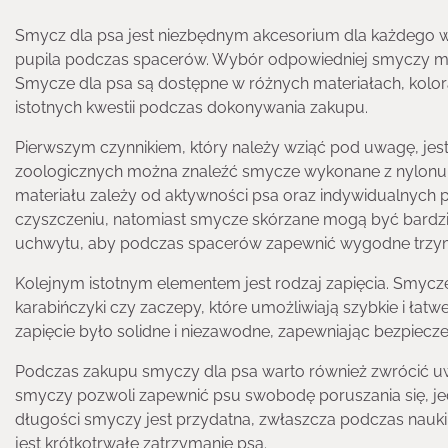
Smycz dla psa jest niezbędnym akcesorium dla każdego w
pupila podczas spacerów. Wybór odpowiedniej smyczy mo
Smycze dla psa są dostępne w różnych materiałach, kolora
istotnych kwestii podczas dokonywania zakupu.
Pierwszym czynnikiem, który należy wziąć pod uwagę, jest
zoologicznych można znaleźć smycze wykonane z nylonu,
materiału zależy od aktywności psa oraz indywidualnych pr
czyszczeniu, natomiast smycze skórzane mogą być bardzie
uchwytu, aby podczas spacerów zapewnić wygodne trzy
Kolejnym istotnym elementem jest rodzaj zapięcia. Smyc
karabińczyki czy zaczepy, które umożliwiają szybkie i ła
zapięcie było solidne i niezawodne, zapewniając bezpiec
Podczas zakupu smyczy dla psa warto również zwrócić u
smyczy pozwoli zapewnić psu swobodę poruszania się, je
długości smyczy jest przydatna, zwłaszcza podczas nauki
jest krótkotrwałe zatrzymanie psa.