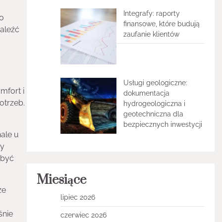
Integrafy: raporty
go
finansowe, które budują
naleźć
zaufanie klientów
Usługi geologiczne:
mfort i
dokumentacja
otrzeb.
hydrogeologiczna i
geotechniczna dla
bezpiecznych inwestycji
ale u
ty
 być
Miesiące
że
lipiec 2026
śnie
czerwiec 2026