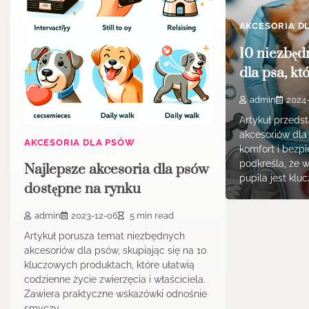
AKCESORIA D
10 niezbęd
dla psa, kt
admin
2024
Artykuł przeds
akcesoriów dla
AKCESORIA DLA PSÓW
komfort i bezp
podkreśla, że 
Najlepsze akcesoria dla psów
pupila jest klu
dostępne na rynku
admin
2023-12-06
5 min read
Artykuł porusza temat niezbędnych
akcesoriów dla psów, skupiając się na 10
kluczowych produktach, które ułatwią
codzienne życie zwierzęcia i właściciela.
Zawiera praktyczne wskazówki odnośnie
smyczy,…