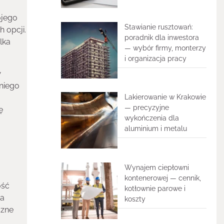
ojego
Stawianie rusztowań:
 opcji.
poradnik dla inwestora
lka
— wybór firmy, monterzy
i organizacja pracy
w
niego
Lakierowanie w Krakowie
— precyzyjne
ę
wykończenia dla
aluminium i metalu
Wynajem ciepłowni
kontenerowej — cennik,
ość
kotłownie parowe i
ja
koszty
czne