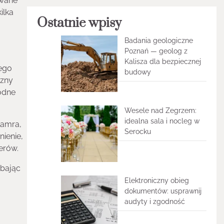
owane
ilka
Ostatnie wpisy
Badania geologiczne
Poznań — geolog z
Kalisza dla bezpiecznej
iego
budowy
czny
godne
Wesele nad Zegrzem:
idealna sala i nocleg w
lamra,
Serocku
nienie,
erów.
Dbając
Elektroniczny obieg
dokumentów: usprawnij
audyty i zgodność