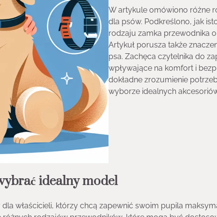
W artykule omówiono różne r
dla psów. Podkreślono, jak is
rodzaju zamka przewodnika ora
Artykuł porusza także znaczen
psa. Zachęca czytelnika do zap
wpływające na komfort i bezp
dokładne zrozumienie potrzeb
wyborze idealnych akcesoriów
 wybrać idealny model
dla właścicieli, którzy chcą zapewnić swoim pupila maksym